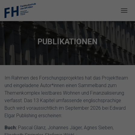
N
A
V
I
G
PUBLIKATIONEN
A
T
I
O
N
U
Im Rahmen des Forschungsprojektes hat das Projektteam
M
S
und eingeladene Autor*innen einen Sammelband zum
C
Themenkomplex leistbares Wohnen und Finanzialisierung
H
verfasst. Das 13 Kapitel umfassende englischsprachige
A
L
Buch wird voraussichtlich im September 2026 bei Edward
T
Elgar Publishing erscheinen:
E
N
Buch:
Pascal Glanz, Johannes Jäger, Agnes Sieben,