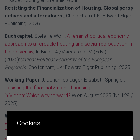
Elisabeth Springler, Stefanie Wöhl, :
Resisting the Financialization of Housing. Global persp
ectives and alternatives ,
Cheltenham, UK: Edward Elgar
Publishing. 2026
Buchkapitel
: Stefanie Wöhl:
A feminist political economy
approach to affordable housing and social reproduction in
the polycrisis
, In Bieler, A./Maccarone
,
V. (Eds.)
(2025):
Critical Political Economy of the European
Polycrisis
. Cheltenham, UK: Edward Elgar Publishing. 2025
Working Paper 9:
Johannes Jäger, Elisabeth Springler:
Resisting the financialization of housing
in Vienna: Which way forward?
Wien August 2025 (Nr. 129 /
2025).
Working Paper 8:
Pascal Glanz, Stefanie Wöhl :
Deutsche
Cookies
Wohnen & Co. enteignen und Mietentscheid :
Bürger:innenbewegungen im Kontext der Finanzialisierung
des Wohnungsmarktes in Berlin und Frankfurt am Main
Wien