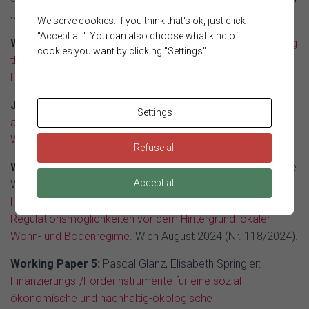
Juli 2025 (Nr. 124/2025).
We serve cookies. If you think that's ok, just click
"Accept all". You can also choose what kind of
Working Paper 7:
Márton Czirfusz, Csaba Jelinek :
Tackling
cookies you want by clicking "Settings".
the Housing Crisis through Cooperatives? The Case of
Hungary from the 1970s
. Wien März 2025 (Nr. 123/2025).
Journal Beitrag
: Elisabeth Springler:
Was wurde eigentlich
Settings
aus … „Schöner Wohnen“? Perspektiven der
Wohnungspolitik.
Kurswechsel
(1/2025).
Refuse all
Working Paper 6:
Agnes Sieben, Johannes Jäger, Stefanie
Accept all
Wöhl, Elisabeth Springler, Pascal Glanz:
Globale
Herausforderung für leistbares Wohnen.
Regulationsmöglichkeiten vor dem Hintergrund lokaler
Wohn- und Bodenregime.
Wien August 2024 (Nr. 118/2024).
Working Paper 5:
Pascal Glanz, Elisabeth Springler:
Finanzierungs-/Förderinstrumente für eine sozial-
ökonomische und nachhaltig-ökologische