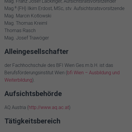
Mag. Franz Josef Lackinger, Aufsichtsratsvorsitzender
a
Mag.
(FH) Ilkim Erdost, MSc, stv. Aufsichtsratsvorsitzende
Mag. Marcin Kotlowski
Mag. Thomas Kreiml
Thomas Rasch
Mag. Josef Trawöger
Alleingesellschafter
der Fachhochschule des BFI Wien Ges.m.b.H. ist das
Berufsförderungsinstitut Wien (
bfi Wien – Ausbildung und
Weiterbildung
).
Aufsichtsbehörde
AQ Austria (
http://www.aq.ac.at
)
T
ätigkeitsbereich