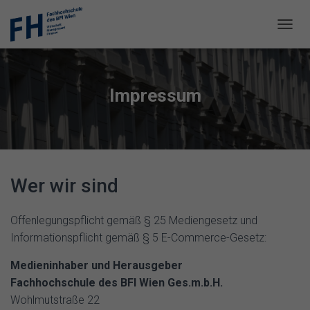
N
A
V
I
G
Impressum
A
T
I
O
N
U
M
Wer wir sind
S
C
H
Offenlegungspflicht gemäß § 25 Mediengesetz und
A
Informationspflicht gemäß § 5 E-Commerce-Gesetz:
L
T
Medieninhaber und Herausgeber
E
Fachhochschule des BFI Wien Ges.m.b.H.
N
Wohlmutstraße 22